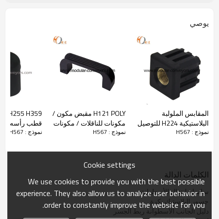
يوصي
المقابس الملولبة
H121 POLY مقبض مكون /
5 H359
البلاستيكية H224 للتوصيل
مكونات للناقلات / مكونات
قطب رأسه عبر 
نموذج : H567
نموذج : H567
نموذج : H567
، مقابس التوسع لأنابيب
الصناعة
الناقل مكونات ا
مربعة
Cookie settings
الكلمات الدالة
We use cookies to provide you with the best possible
سلسلة انتقال الأسطوانة
experience. They also allow us to analyze user behavior in
جسور البلاستيك بكرة
order to constantly improve the website for you.
دليل الجانب الأسطوانة ربط الجسر