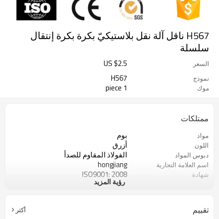
H567 ناقل آلة نقل بلاستيكيّ بكرة بكرة إنتقال
سلسلة
US $
2.5
السعر
H567
نموذج
1 piece
موك
ممتلكات
بوم
مواد
أزرق
اللون
الفولاذ المقاوم للصدأ
دبوس المواد
hongjiang
اسم العلامة التجارية
ISO9001: 2008
شهادة
رؤية المزيد
آلات التعبئة والتغليف
الوضعية
تقييم
أكثر