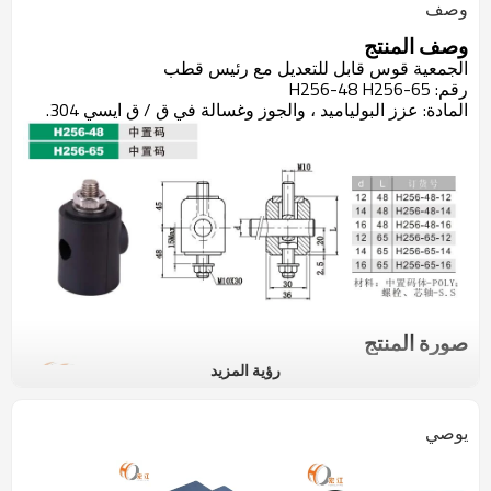
وصف
وصف المنتج
الجمعية قوس قابل للتعديل مع رئيس قطب
رقم:
H256-48 H256-65
المادة: عزز البولياميد ، والجوز وغسالة في ق / ق ايسي 304.
صورة المنتج
رؤية المزيد
يوصي