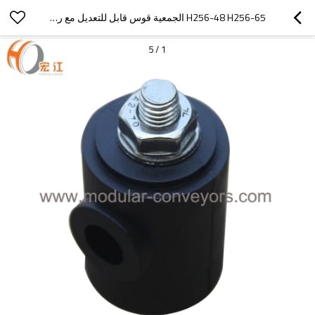
H256-48 H256-65 الجمعية قوس قابل للتعديل مع رئيس قطب
5
/
1