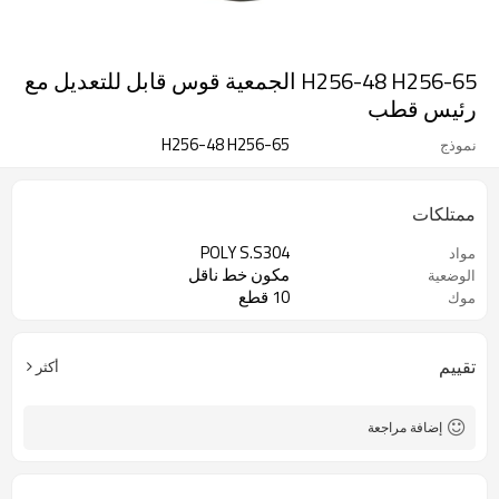
H256-48 H256-65 الجمعية قوس قابل للتعديل مع
رئيس قطب
H256-48 H256-65
نموذج
ممتلكات
POLY S.S304
مواد
مكون خط ناقل
الوضعية
10 قطع
موك
تقييم
أكثر
إضافة مراجعة