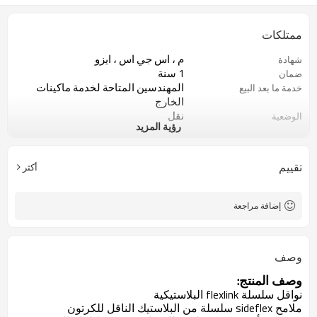
ممتلكات
م ، اس جي اس ، ايزو
شهادة
1 سنة
ضمان
المهندسين المتاحة لخدمة ماكينات
خدمة ما بعد البيع
الخارج
نقل
الوضعية
رؤية المزيد
ناقل شريحة
اكتب
1 مجموعة
موك
تقييم
أكثر
إضافة مراجعة
وصف
وصف المنتج:
نواقل سلسلة flexlink البلاستيكية
ملامح sideflex سلسلة من البلاستيك الناقل للكرتون