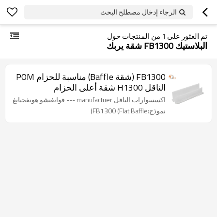
الرجاء إدخال مصطلح البحث
تم العثور على
1
من المنتجات حول
البلاستيك FB1300 شقة يربك
FB1300 (شقة Baffle) مناسبة للحزام POM
الناقل H1300 شقة أعلى الحزام
اكسسوارات الناقل manufactuer --- قوانغتشو هونغجيانغ
نموذج:FB1300 (Flat Baffle)