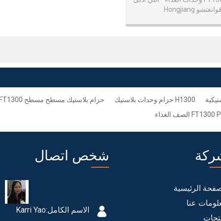
انغتشو Hongjiang
تيكية
H1300 حزام وحدات بلاستيك
حزام بلاستيك مسطح مسطح FT1300
ركة
شخص اتصال
صفحة الرئيسية
لومات عنا
الاسم الكامل:
Karri Yao
تجات