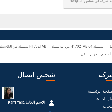
كة قوانغتشو hongjiang
قل
سلسلة H1702TAB 64 من البلاستيك
H1702TAB سلسلة من البلاستيك المنحني
ل
ركة
شخص اتصال
صفحة الرئيسية
لومات عنا
الاسم الكامل:
Karri Yao
تجات