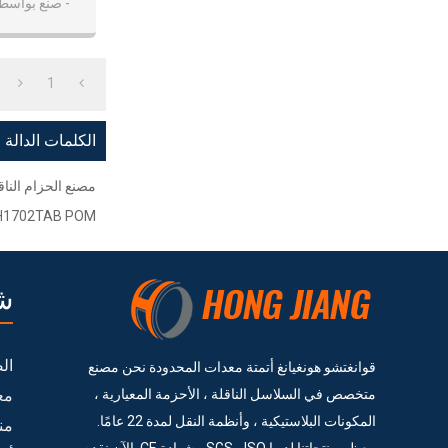
- صنع بواسطة شر
1
الكلمات الدالة
مصنع الحزام النا
H1702TAB POM منحنى الحزام الناق
ش
ال
قوانغتشو هونغيانغ أتمتة معدات المحدودة نحن مصنع
متخصص في السلاسل الناقلة ، الأحزمة المعيارية ،
مع
المكونات البلاستيكية ، وأنظمة النقل لمدة 22 عامًا.
من