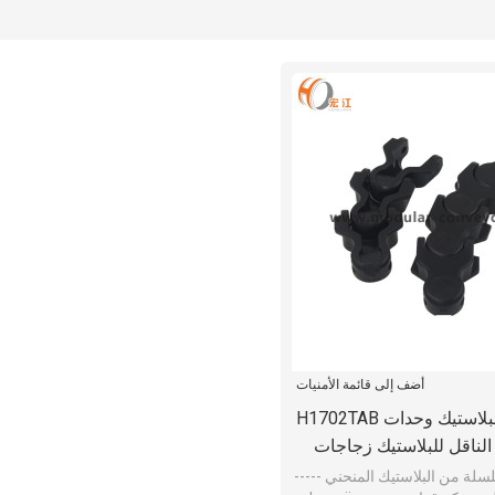
أضف إلى قائمة الأمنيات
حزام النقل البلاستيك وحدات H1702TAB
H170 سلسلة من البلاستيك المنحني -----