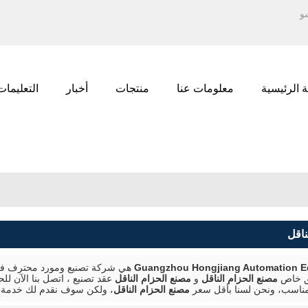
العربية
ENGLISH
الع
РУССКИЙ
 الرئيسية
معلومات عنا
منتجات
أخبار
التعليمات
ناقل
Guangzhou Hongjiang Automation 
هي شركة تصنيع ومورد محترف في
ق خاص
مصنع الحزام الناقل
و
مصنع الحزام الناقل
عقد تصنيع ، اتصل بنا الآن 
مناسب، ونحن لسنا بأقل سعر
مصنع الحزام الناقل
، ولكن سوف نقدم لك خدمة 