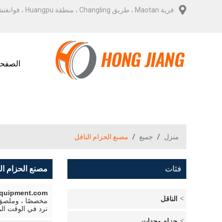
قرية Maotan ، طريق Changling ، منطقة Huangpu ، قوانغتشو
الصفحة
منزل
/
جميع
/
مصنع الحزام الناقل
فئات
مصنع الحزام ال
Equipment.com
الناقل
مخصصًا ، وملص
نرد في الوقت ال
حزام وحدات