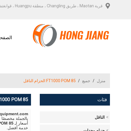
قرية Maotan ، طريق Changling ، منطقة Huangpu ، قوانغتشو
الصفحة
منزل
/
جميع
/
85 FT1000 POM الحزام الناقل
فئات
85 FT1000 POM الحزام الناقل
Equipment.com
الناقل
بالجملة مخصصًا
أسعار لـ
85 FT1000 POM الحزام الناقل
خدمة أفضل.
حزام وحدات