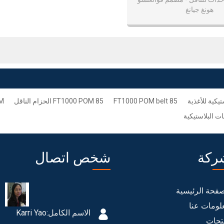
هونغ جيانغ
يكية للأغذية
85 FT1000 POM belt
85 FT1000 POM الحزام الناقل
OM
ت البلاستيكية
ركة
شخص اتصال
صفحة الرئيسية
لومات عنا
الاسم الكامل:
Karri Yao
تجات