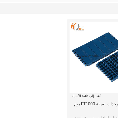
أضف إلى قائمة الأمنيات
 ضيقة FT1000 بوم
م POM وحدات للناقل - مصمم قوانغتشو