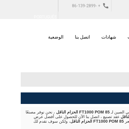
+ 86-139-2899-
ربية
ESPAÑOL
ITALIANO
PORTUGUÊS
9743
شهادات
اتصل بنا
الوضعية
 الصين لـ
85 FT1000 POM الحزام الناقل
، نحن نوفر مصنعًا
عقد تصنيع ، اتصل بنا الآن للحصول على أفضل عرض
عر
85 FT1000 POM الحزام الناقل
، ولكن سوف نقدم لك