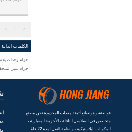
1
الكلمات الدالة
حزام وحدات بلاست
حزام سير الملحقا
ش
ال
قوانغتشو هونغيانغ أتمتة معدات المحدودة نحن مصنع
متخصص في السلاسل الناقلة ، الأحزمة المعيارية ،
مع
المكونات البلاستيكية ، وأنظمة النقل لمدة 22 عامًا.
من