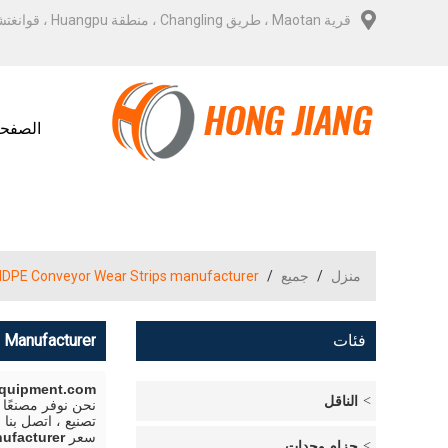
قرية Maotan ، طريق Changling ، منطقة Huangpu ، قوانغتشو
الصفحة
منزل
/
جميع
/
DPE Conveyor Wear Strips manufacturer
فئات
 Manufacturer
Equipment.com
الناقل
نحن نوفر مصنعًا
تصنيع ، اتصل بن
سعر
ufacturer
حزام وحدات