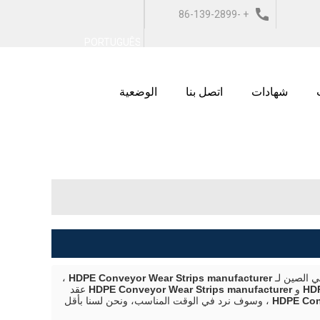
+ 86-139-2899-
ربية
ESPAÑOL
ITALIANO
PORTUGUÊS
9743
شهادات
اتصل بنا
الوضعية
 الصين لـ
HDPE Conveyor Wear Strips manufacturer
،
HDP
و
HDPE Conveyor Wear Strips manufacturer
عقد
HDPE Con
، وسوف نرد في الوقت المناسب، ونحن لسنا بأقل