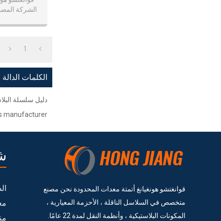
الشركة المصنع
1
الكلمات الدالة
دليل سلسلة البلا
s manufacturer
ش
ال
قوانغتشو هونغيانغ أتمتة معدات المحدودة نحن مصنع
متخصص في السلاسل الناقلة ، الأحزمة المعيارية ،
مع
المكونات البلاستيكية ، وأنظمة النقل لمدة 22 عامًا.
من