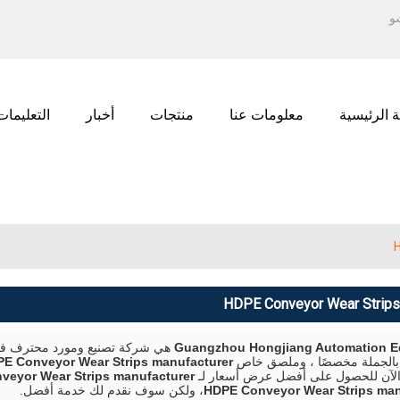
العربية
ENGLISH
الع
РУССКИЙ
 الرئيسية
معلومات عنا
منتجات
أخبار
التعليمات
H
HDPE Conveyor Wear Strips
Guangzhou Hongjiang Automation 
هي شركة تصنيع ومورد محترف في
 بالجملة مخصصًا ، وملصق خاص
E Conveyor Wear Strips manufacturer
ا الآن للحصول على أفضل عرض أسعار لـ
veyor Wear Strips manufacturer
HDPE Conveyor Wear Strips man
، ولكن سوف نقدم لك خدمة أفضل.