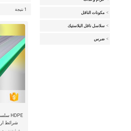
1 نتيجة
قائمة
عرض
مكونات الناقل
سلاسل ناقل البلاستيك
ضرس
HDPE س
شرائط ارت
قوانغتشو هون